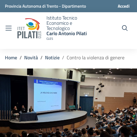
Provincia Autonoma di Trento - Dipartimento
Accedi
Istituto Tecnico
istruzione e cultura
Economico e
Tecnologico
Carlo Antonio Pilati
CLES
Home
Novità
Notizie
Contro la violenza di genere