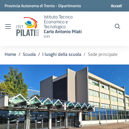
Provincia Autonoma di Trento - Dipartimento
Accedi
Istituto Tecnico
istruzione e cultura
Economico e
Tecnologico
Carlo Antonio Pilati
CLES
Home
Scuola
I luoghi della scuola
Sede principale